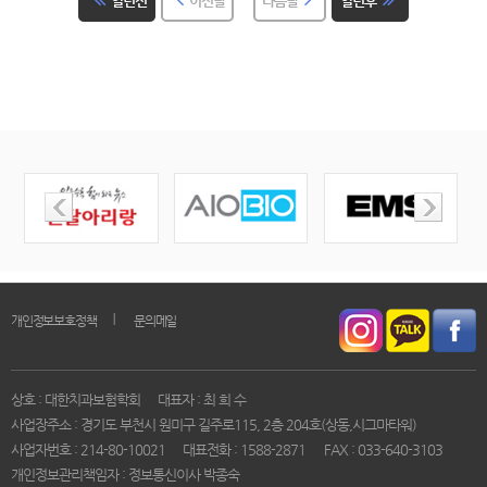
일년전
이전달
다음달
일년후
｜
개인정보보호정책
문의메일
상호 : 대한치과보험학회
대표자 : 최 희 수
사업장주소 : 경기도 부천시 원미구 길주로115, 2층 204호(상동,시그마타워)
사업자번호 : 214-80-10021
대표전화 : 1588-2871
FAX : 033-640-3103
개인정보관리책임자 : 정보통신이사 박종숙