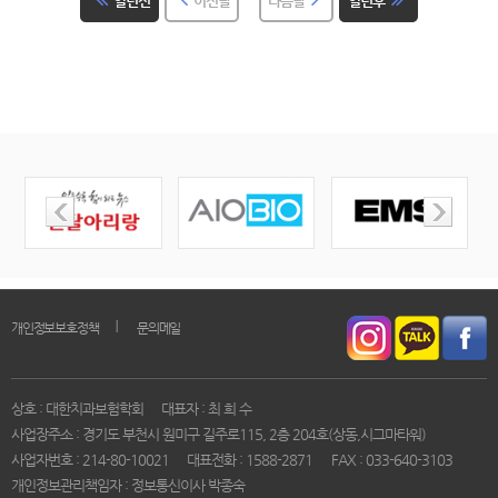
일년전
이전달
다음달
일년후
｜
개인정보보호정책
문의메일
상호 : 대한치과보험학회
대표자 : 최 희 수
사업장주소 : 경기도 부천시 원미구 길주로115, 2층 204호(상동,시그마타워)
사업자번호 : 214-80-10021
대표전화 : 1588-2871
FAX : 033-640-3103
개인정보관리책임자 : 정보통신이사 박종숙